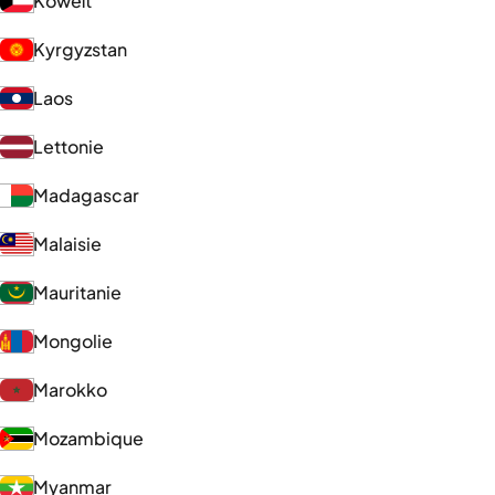
Koweït
Kyrgyzstan
Laos
Lettonie
Madagascar
Malaisie
Mauritanie
Mongolie
Marokko
Mozambique
Myanmar