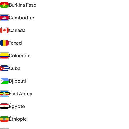
Burkina Faso
Cambodge
Canada
Tchad
Colombie
Cuba
Djibouti
East Africa
Égypte
Éthiopie