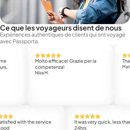
Ce que les voyageurs disent de nous
Expériences authentiques de clients qui ont voyagé
avec Passporta.
Molto efficace! Grazie per la
Thank you
competenza!
Mark N.
Nilza M.
d with the service
It was very quick, less than
24hrs