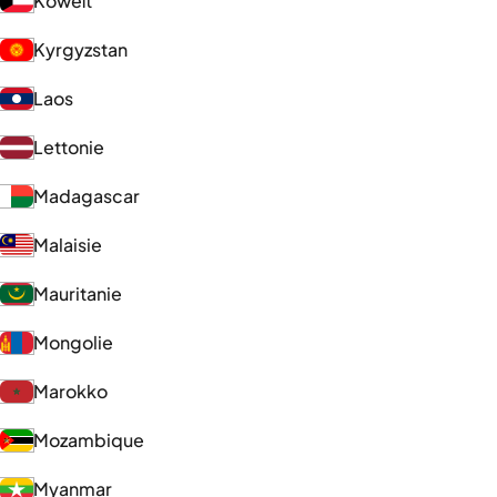
Koweït
Kyrgyzstan
Laos
Lettonie
Madagascar
Malaisie
Mauritanie
Mongolie
Marokko
Mozambique
Myanmar