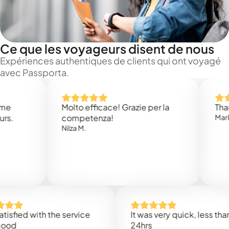
Ce que les voyageurs disent de nous
Expériences authentiques de clients qui ont voyagé
avec Passporta.
Molto efficace! Grazie per la
Thank you 
competenza!
Mark N.
Nilza M.
d with the service
It was very quick, less than
24hrs