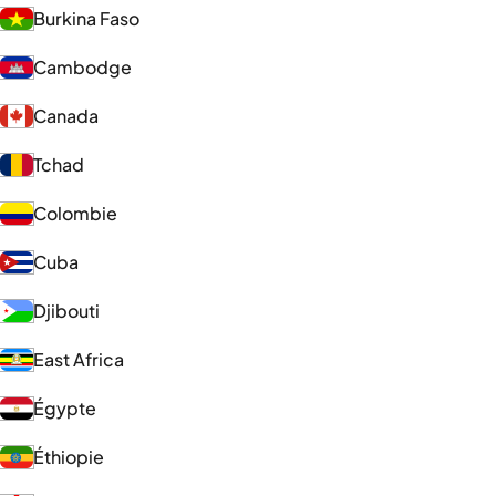
Burkina Faso
Cambodge
Canada
Tchad
Colombie
Cuba
Djibouti
East Africa
Égypte
Éthiopie