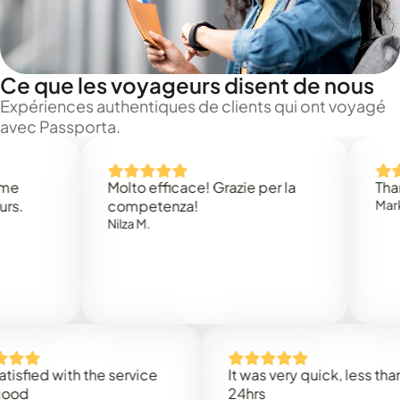
Ce que les voyageurs disent de nous
Expériences authentiques de clients qui ont voyagé
avec Passporta.
Molto efficace! Grazie per la
Thank you
competenza!
Mark N.
Nilza M.
ed with the service
It was very quick, less than
24hrs