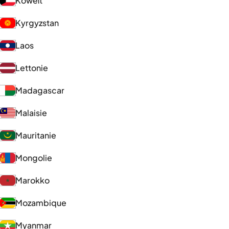
Koweït
Kyrgyzstan
Laos
Lettonie
Madagascar
Malaisie
Mauritanie
Mongolie
Marokko
Mozambique
Myanmar