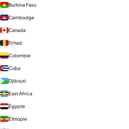
Burkina Faso
Cambodge
Canada
Tchad
Colombie
Cuba
Djibouti
East Africa
Égypte
Éthiopie