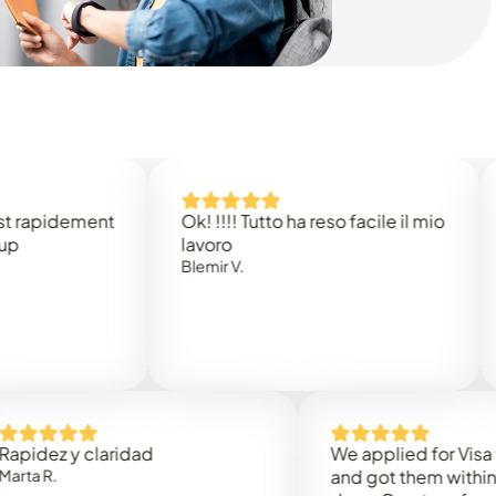
dement
Ok! !!!! Tutto ha reso facile il mio
Easy 
lavoro
Rene B
Blemir V.
 y claridad
We applied for Visa to Oma
and got them within 3 work