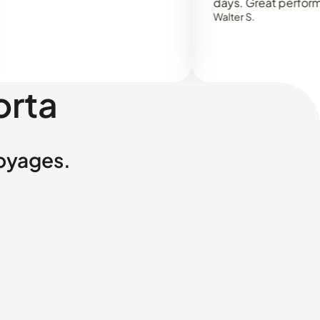
days. Great performance!
Walter S.
orta
voyages.