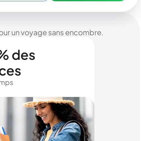
 pour un voyage sans encombre.
% des
ices
temps