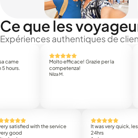
Ce que les voyageu
Expériences authentiques de clien
e
Molto efficace! Grazie per la
Thank 
.
competenza!
Mark N
Nilza M.
sfied with the service
It was very quick, less than
od
24hrs