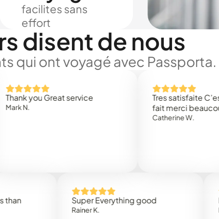
facilites sans
effort
rs disent de nous
ts qui ont voyagé avec Passporta.
you Great service
Tres satisfaite C’est rapi
.
fait merci beaucoup
Catherine W.
Super Everything good
Rapidez
Rainer K.
Marta R.