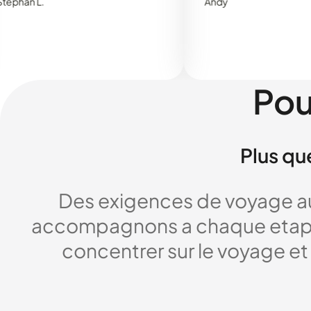
.
Andy
Pou
Plus qu
Des exigences de voyage au
accompagnons a chaque etape,
concentrer sur le voyage et 