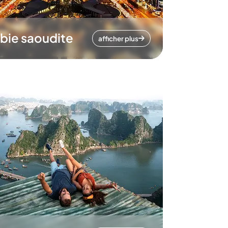
bie saoudite
afficher plus