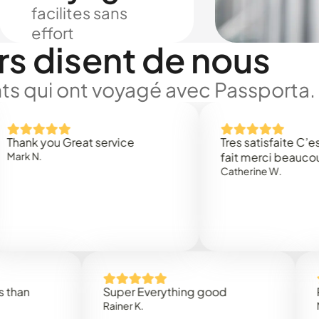
facilites sans
effort
rs disent de nous
ts qui ont voyagé avec Passporta.
you Great service
Tres satisfaite C’est rapi
.
fait merci beaucoup
Catherine W.
Super Everything good
Rapidez
Rainer K.
Marta R.