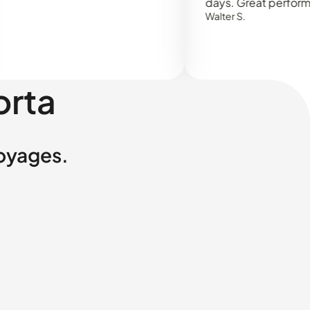
days. Great performance!
Walter S.
orta
voyages.