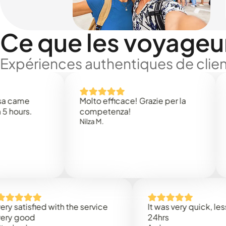
Ce que les voyageu
Expériences authentiques de clien
e
Molto efficace! Grazie per la
Thank 
.
competenza!
Mark N
Nilza M.
sfied with the service
It was very quick, less than
od
24hrs