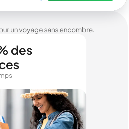
 pour un voyage sans encombre.
% des
ices
temps