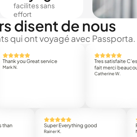
facilites sans
effort
rs disent de nous
ts qui ont voyagé avec Passporta.
you Great service
Tres satisfaite C’est rapi
fait merci beaucoup
Catherine W.
Super Everything good
Rapidez 
Rainer K.
Marta R.