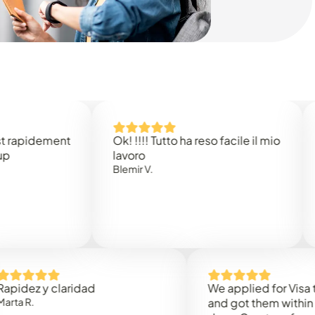
dement
Ok! !!!! Tutto ha reso facile il mio
Easy t
lavoro
Rene B
Blemir V.
y claridad
We applied for Visa to Oma
and got them within 3 worki