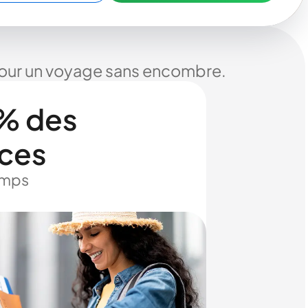
 pour un voyage sans encombre.
% des
ices
temps