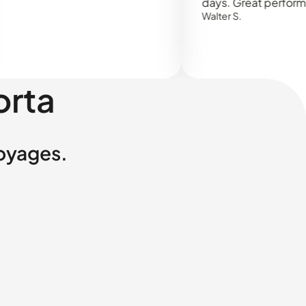
days. Great performance!
Walter S.
orta
voyages.