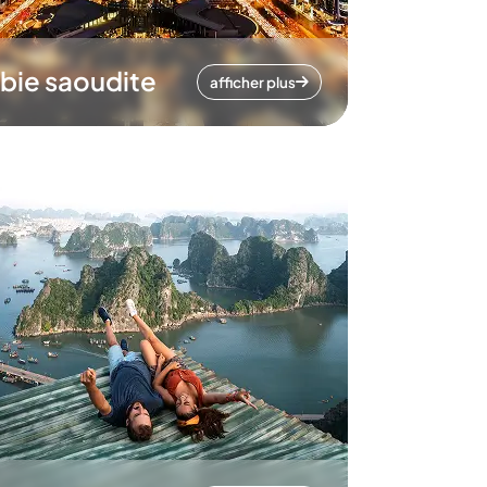
bie saoudite
afficher plus