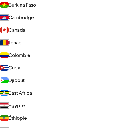
Burkina Faso
Cambodge
Canada
Tchad
Colombie
Cuba
Djibouti
East Africa
Égypte
Éthiopie