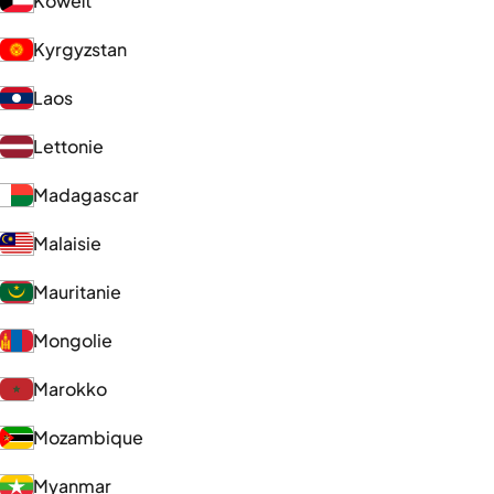
Koweït
Kyrgyzstan
Laos
Lettonie
Madagascar
Malaisie
Mauritanie
Mongolie
Marokko
Mozambique
Myanmar