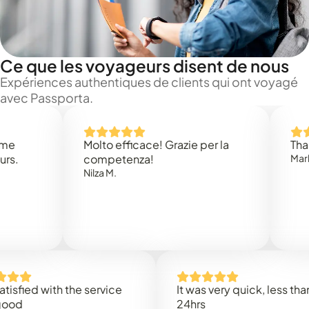
Ce que les voyageurs disent de nous
Expériences authentiques de clients qui ont voyagé
avec Passporta.
Molto efficace! Grazie per la
Thank you
competenza!
Mark N.
Nilza M.
ed with the service
It was very quick, less than
24hrs