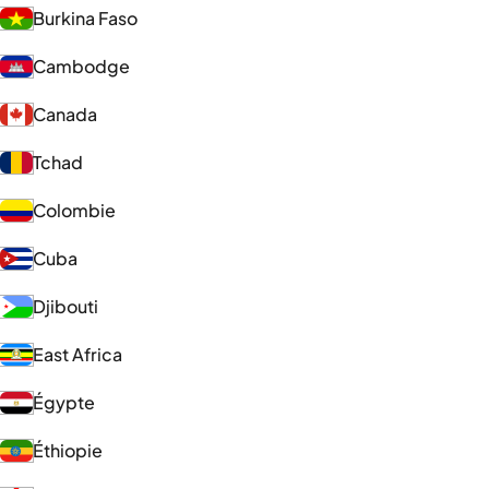
Burkina Faso
Cambodge
Canada
Tchad
Colombie
Cuba
Djibouti
East Africa
Égypte
Éthiopie