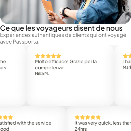
Ce que les voyageurs disent de nous
Expériences authentiques de clients qui ont voyagé
avec Passporta.
Molto efficace! Grazie per la
Thank you
competenza!
Mark N.
Nilza M.
ed with the service
It was very quick, less than
24hrs