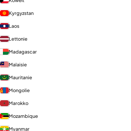
Koweït
Kyrgyzstan
Laos
Lettonie
Madagascar
Malaisie
Mauritanie
Mongolie
Marokko
Mozambique
Myanmar