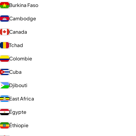
Burkina Faso
Cambodge
Canada
Tchad
Colombie
Cuba
Djibouti
East Africa
Égypte
Éthiopie