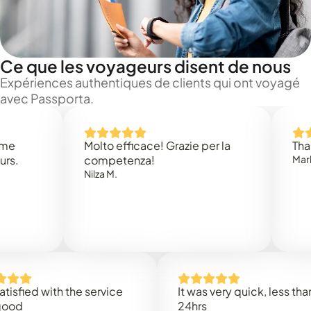
Ce que les voyageurs disent de nous
Expériences authentiques de clients qui ont voyagé
avec Passporta.
Molto efficace! Grazie per la
Thank you
competenza!
Mark N.
Nilza M.
d with the service
It was very quick, less than
24hrs