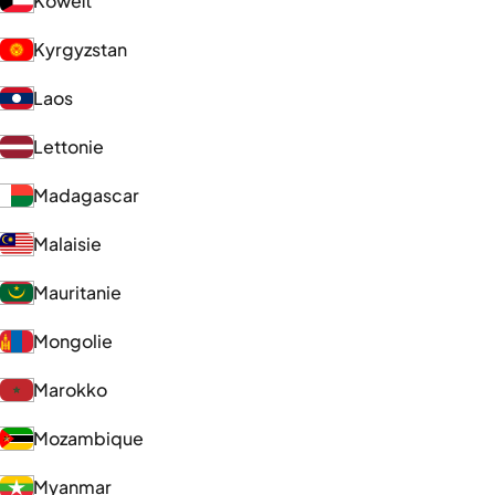
Koweït
Kyrgyzstan
Laos
Lettonie
Madagascar
Malaisie
Mauritanie
Mongolie
Marokko
Mozambique
Myanmar