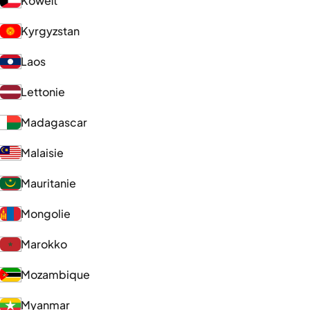
Koweït
Kyrgyzstan
Laos
Lettonie
Madagascar
Malaisie
Mauritanie
Mongolie
Marokko
Mozambique
Myanmar