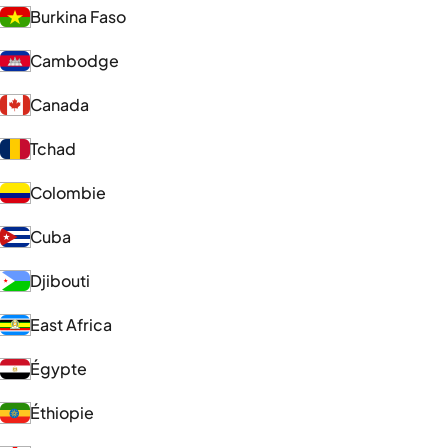
Burkina Faso
Cambodge
Canada
Tchad
Colombie
Cuba
Djibouti
East Africa
Égypte
Éthiopie