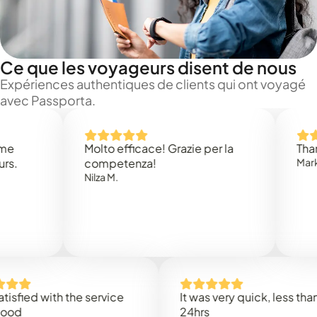
Ce que les voyageurs disent de nous
Expériences authentiques de clients qui ont voyagé
avec Passporta.
Molto efficace! Grazie per la
Thank you 
competenza!
Mark N.
Nilza M.
d with the service
It was very quick, less than
24hrs