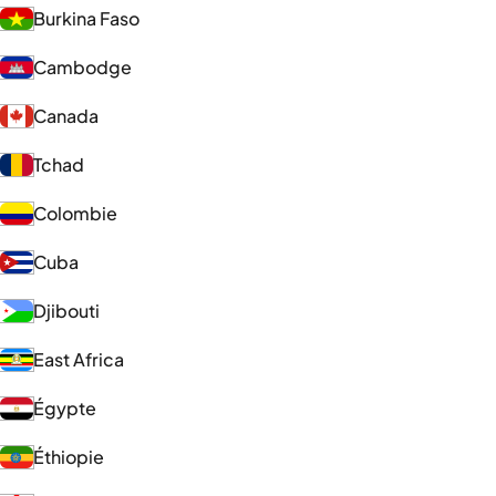
Burkina Faso
Cambodge
Canada
Tchad
Colombie
Cuba
Djibouti
East Africa
Égypte
Éthiopie