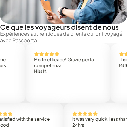
Ce que les voyageurs disent de nous
Expériences authentiques de clients qui ont voyagé
avec Passporta.
Molto efficace! Grazie per la
Thank you
competenza!
Mark N.
Nilza M.
d with the service
It was very quick, less than
24hrs