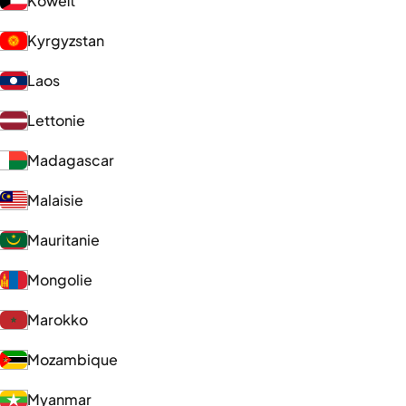
Koweït
Kyrgyzstan
Laos
Lettonie
Madagascar
Malaisie
Mauritanie
Mongolie
Marokko
Mozambique
Myanmar