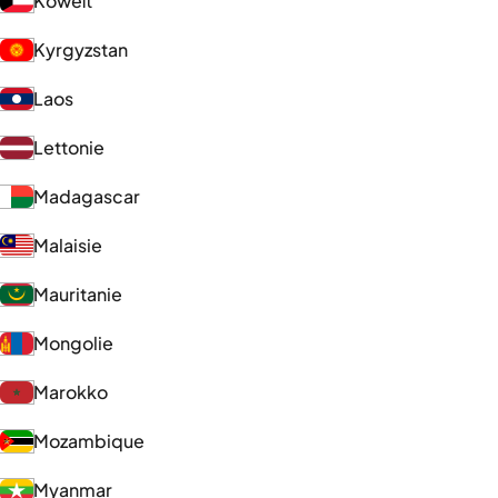
Koweït
Kyrgyzstan
Laos
Lettonie
Madagascar
Malaisie
Mauritanie
Mongolie
Marokko
Mozambique
Myanmar