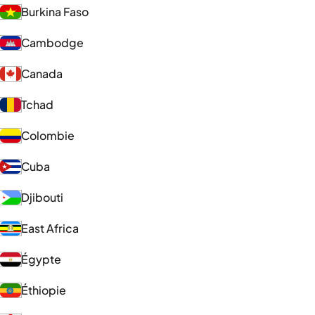
Burkina Faso
Cambodge
Canada
Tchad
Colombie
Cuba
Djibouti
East Africa
Égypte
Éthiopie