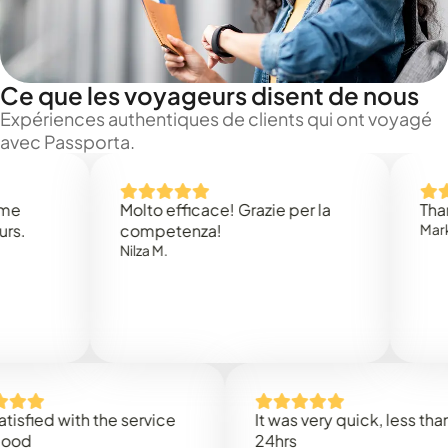
Ce que les voyageurs disent de nous
Expériences authentiques de clients qui ont voyagé
avec Passporta.
Molto efficace! Grazie per la
Thank you
competenza!
Mark N.
Nilza M.
ed with the service
It was very quick, less than
24hrs