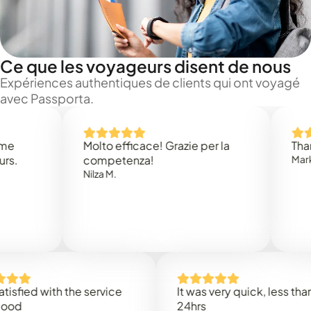
Ce que les voyageurs disent de nous
Expériences authentiques de clients qui ont voyagé
avec Passporta.
Molto efficace! Grazie per la
Thank you
competenza!
Mark N.
Nilza M.
d with the service
It was very quick, less than
24hrs