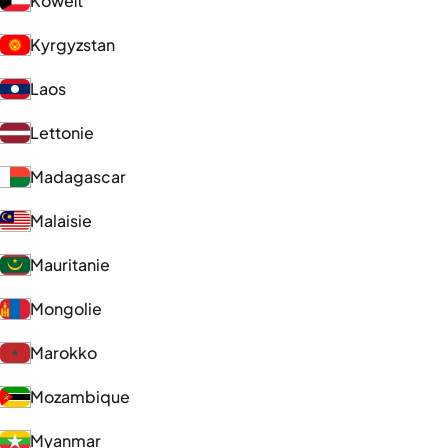
Koweït
Kyrgyzstan
Laos
Lettonie
Madagascar
Malaisie
Mauritanie
Mongolie
Marokko
Mozambique
Myanmar