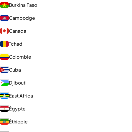
Burkina Faso
Cambodge
Canada
Tchad
Colombie
Cuba
Djibouti
East Africa
Égypte
Éthiopie