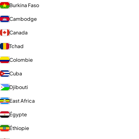
Burkina Faso
Cambodge
Canada
Tchad
Colombie
Cuba
Djibouti
East Africa
Égypte
Éthiopie