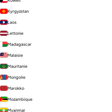
Koweït
Kyrgyzstan
Laos
Lettonie
Madagascar
Malaisie
Mauritanie
Mongolie
Marokko
Mozambique
Myanmar