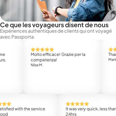
Ce que les voyageurs disent de nous
Expériences authentiques de clients qui ont voyagé
avec Passporta.
Molto efficace! Grazie per la
Thank you 
competenza!
Mark N.
Nilza M.
d with the service
It was very quick, less than
24hrs