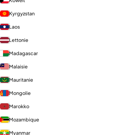
Koweït
Kyrgyzstan
Laos
Lettonie
Madagascar
Malaisie
Mauritanie
Mongolie
Marokko
Mozambique
Myanmar