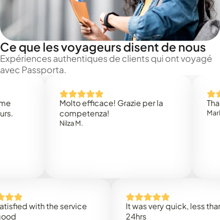
Ce que les voyageurs disent de nous
Expériences authentiques de clients qui ont voyagé
avec Passporta.
Molto efficace! Grazie per la
Thank you
competenza!
Mark N.
Nilza M.
d with the service
It was very quick, less than
24hrs