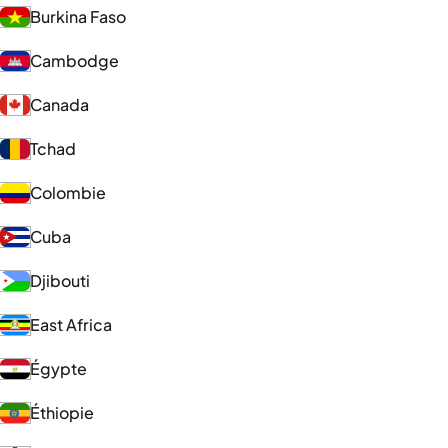
Burkina Faso
Cambodge
Canada
Tchad
Colombie
Cuba
Djibouti
East Africa
Égypte
Éthiopie