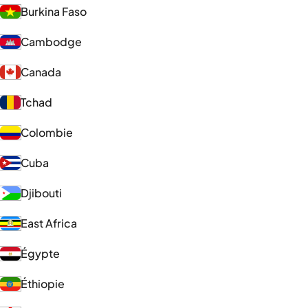
Burkina Faso
Cambodge
Canada
Tchad
Colombie
Cuba
Djibouti
East Africa
Égypte
Éthiopie