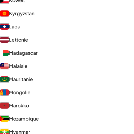
Koweït
Kyrgyzstan
Laos
Lettonie
Madagascar
Malaisie
Mauritanie
Mongolie
Marokko
Mozambique
Myanmar