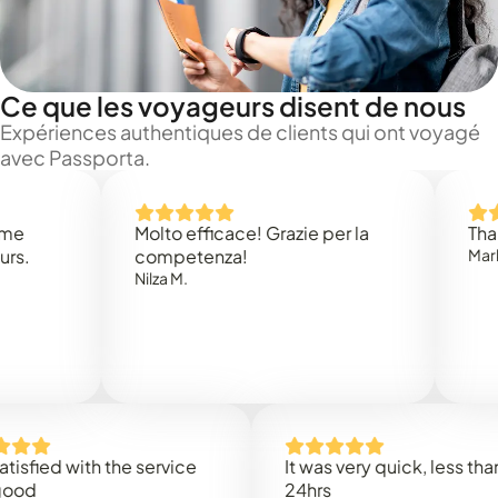
Ce que les voyageurs disent de nous
Expériences authentiques de clients qui ont voyagé
avec Passporta.
Molto efficace! Grazie per la
Thank you
competenza!
Mark N.
Nilza M.
ed with the service
It was very quick, less than
24hrs