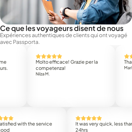
Ce que les voyageurs disent de nous
Expériences authentiques de clients qui ont voyagé
avec Passporta.
Molto efficace! Grazie per la
Thank you
competenza!
Mark N.
Nilza M.
d with the service
It was very quick, less than
24hrs