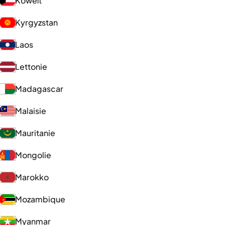
Koweït
Kyrgyzstan
Laos
Lettonie
Madagascar
Malaisie
Mauritanie
Mongolie
Marokko
Mozambique
Myanmar