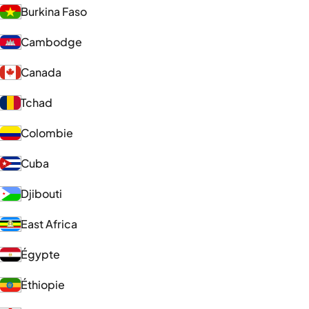
Burkina Faso
Cambodge
Canada
Tchad
Colombie
Cuba
Djibouti
East Africa
Égypte
Éthiopie