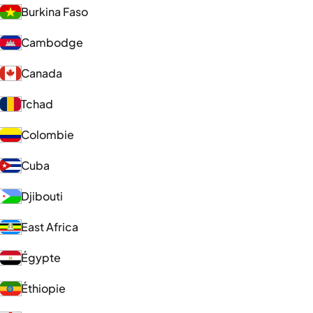
Burkina Faso
Cambodge
Canada
Tchad
Colombie
Cuba
Djibouti
East Africa
Égypte
Éthiopie