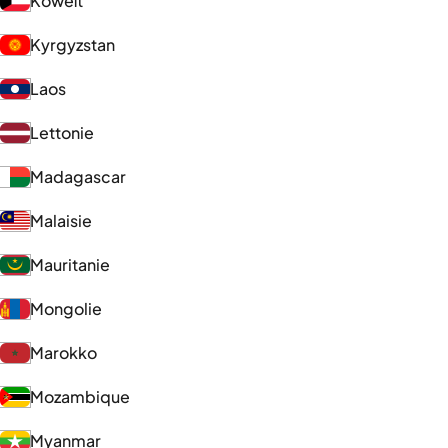
Koweït
Kyrgyzstan
Laos
Lettonie
Madagascar
Malaisie
Mauritanie
Mongolie
Marokko
Mozambique
Myanmar