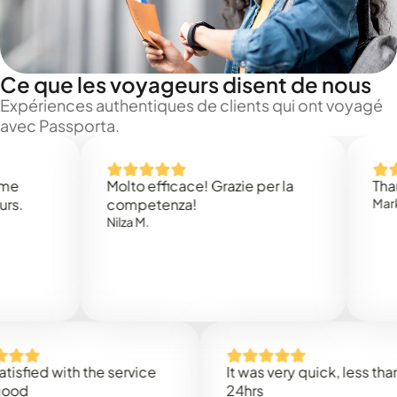
Ce que les voyageurs disent de nous
Expériences authentiques de clients qui ont voyagé
avec Passporta.
Molto efficace! Grazie per la
Thank you
competenza!
Mark N.
Nilza M.
d with the service
It was very quick, less than
24hrs