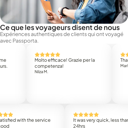
Ce que les voyageurs disent de nous
Expériences authentiques de clients qui ont voyagé
avec Passporta.
Molto efficace! Grazie per la
Thank you
competenza!
Mark N.
Nilza M.
ed with the service
It was very quick, less than
24hrs