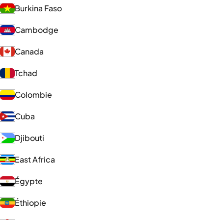
Burkina Faso
Cambodge
Canada
Tchad
Colombie
Cuba
Djibouti
East Africa
Égypte
Éthiopie