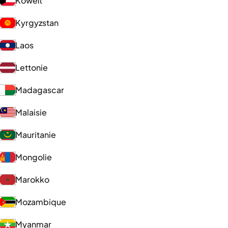
Koweït
Kyrgyzstan
Laos
Lettonie
Madagascar
Malaisie
Mauritanie
Mongolie
Marokko
Mozambique
Myanmar