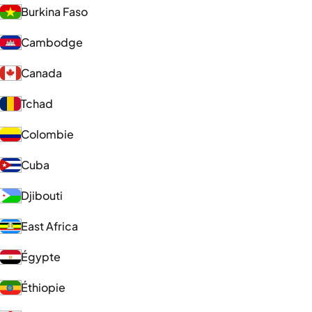
Burkina Faso
Cambodge
Canada
Tchad
Colombie
Cuba
Djibouti
East Africa
Égypte
Éthiopie