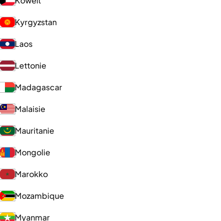
Koweït
Kyrgyzstan
Laos
Lettonie
Madagascar
Malaisie
Mauritanie
Mongolie
Marokko
Mozambique
Myanmar