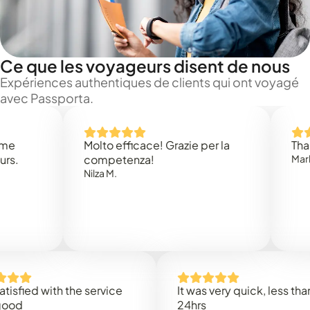
Ce que les voyageurs disent de nous
Expériences authentiques de clients qui ont voyagé
avec Passporta.
Molto efficace! Grazie per la
Thank you
competenza!
Mark N.
Nilza M.
ed with the service
It was very quick, less than
24hrs