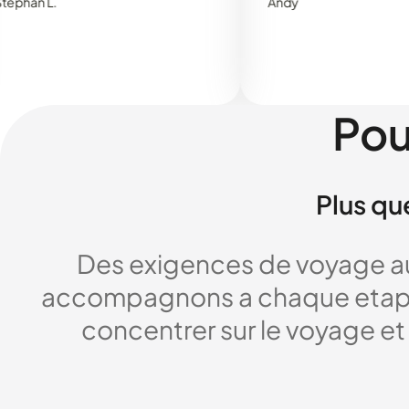
.
Andy
Pou
Plus qu
Des exigences de voyage au
accompagnons a chaque etape,
concentrer sur le voyage et 