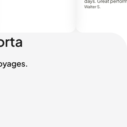
days. Great performance!
Walter S.
orta
voyages.