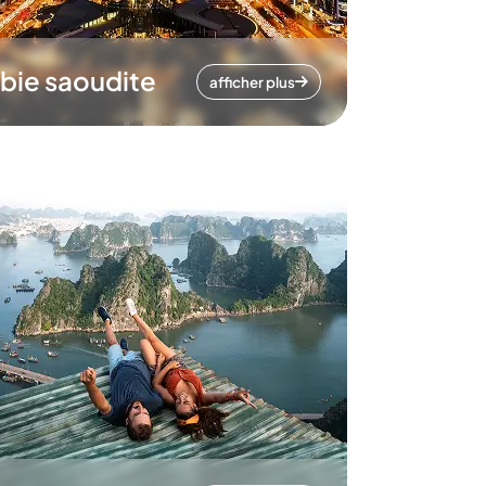
bie saoudite
afficher plus