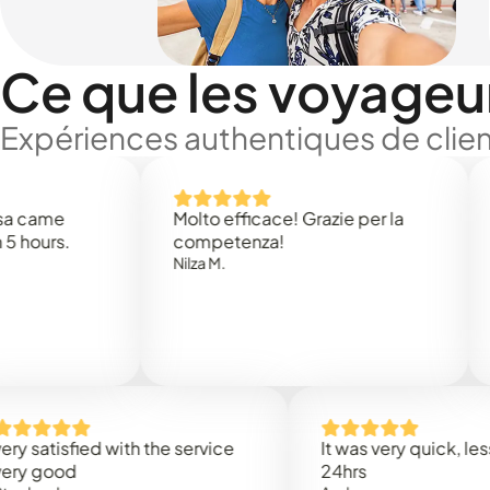
Ce que les voyageu
Expériences authentiques de clien
e
Molto efficace! Grazie per la
Thank 
.
competenza!
Mark N
Nilza M.
isfied with the service
It was very quick, less than
od
24hrs