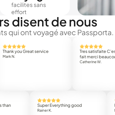
facilites sans
effort
rs disent de nous
ts qui ont voyagé avec Passporta.
you Great service
Tres satisfaite C’est rapi
.
fait merci beaucoup
Catherine W.
Super Everything good
Rapidez
Rainer K.
Marta R.