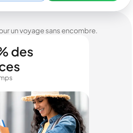
 pour un voyage sans encombre.
% des
ices
temps