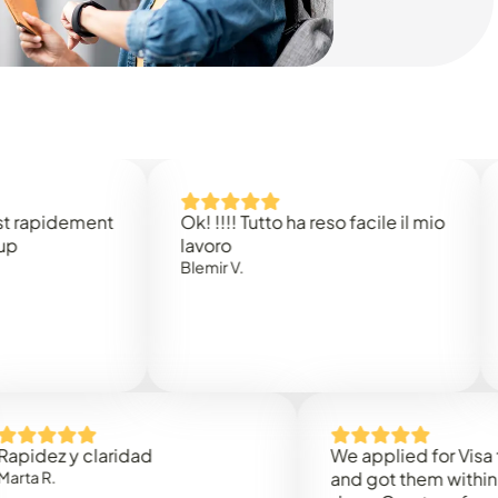
dement
Ok! !!!! Tutto ha reso facile il mio
Easy 
lavoro
Rene 
Blemir V.
 y claridad
We applied for Visa to Oma
and got them within 3 work