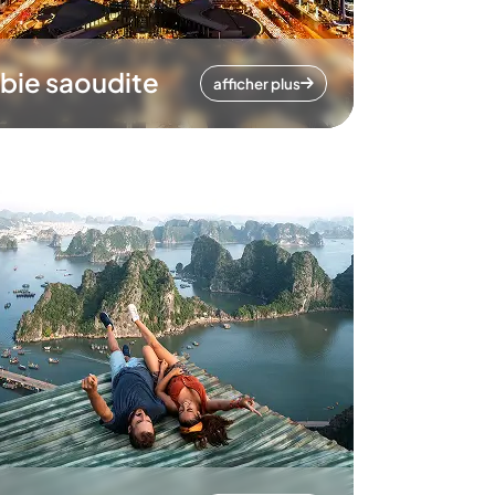
bie saoudite
afficher plus