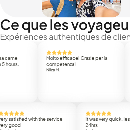
Ce que les voyageu
Expériences authentiques de clien
Molto efficace! Grazie per la
Thank 
.
competenza!
Mark N.
Nilza M.
sfied with the service
It was very quick, less than
d
24hrs