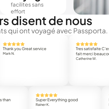
facilites sans
effort
rs disent de nous
ts qui ont voyagé avec Passporta.
you Great service
Tres satisfaite C’est rapi
fait merci beaucoup
Catherine W.
Super Everything good
Rapidez 
Rainer K.
Marta R.