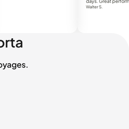
days. Great performance!
Walter S.
orta
voyages.