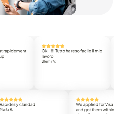
dement
Ok! !!!! Tutto ha reso facile il mio
Easy t
lavoro
Rene B
Blemir V.
y claridad
We applied for Visa to Oma
and got them within 3 worki