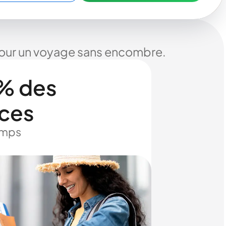
 pour un voyage sans encombre.
% des
ices
temps