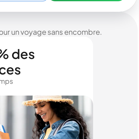
 pour un voyage sans encombre.
% des
ices
temps