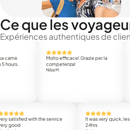
Ce que les voyageu
Expériences authentiques de clien
e
Molto efficace! Grazie per la
Thank
s.
competenza!
Mark N
Nilza M.
isfied with the service
It was very quick, less than
od
24hrs