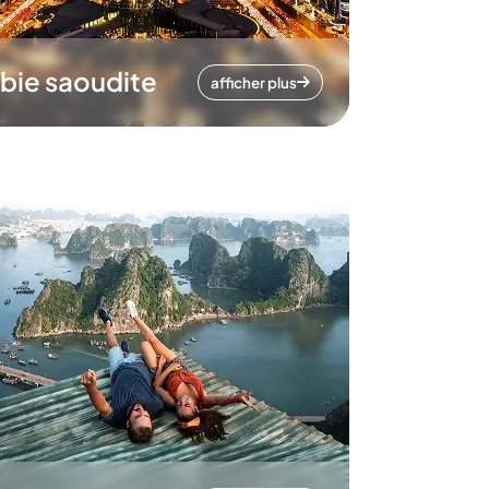
bie saoudite
afficher plus