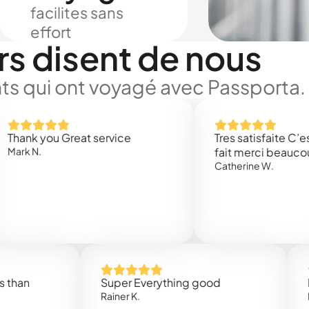
facilites sans
effort
rs disent de nous
ts qui ont voyagé avec Passporta.
 you Great service
Tres satisfaite C’est rap
.
fait merci beaucoup
Catherine W.
Super Everything good
Rapidez
Rainer K.
Marta R.