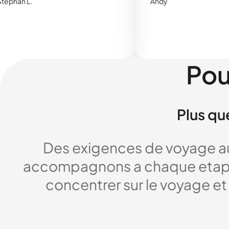
.
Andy
Pou
Plus qu
Des exigences de voyage au
accompagnons a chaque etape,
concentrer sur le voyage et 