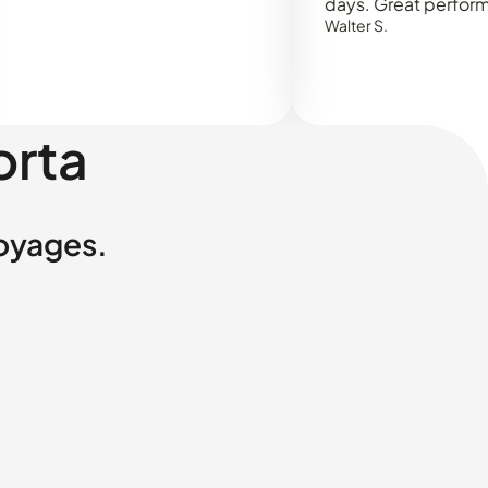
days. Great performance!
Walter S.
orta
voyages.