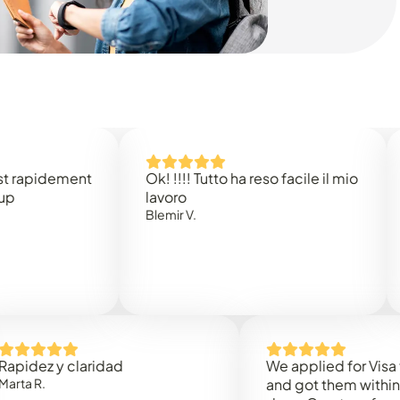
idement
Ok! !!!! Tutto ha reso facile il mio
Easy 
lavoro
Rene 
Blemir V.
 y claridad
We applied for Visa to Om
and got them within 3 work