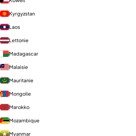
Koweït
Kyrgyzstan
Laos
Lettonie
Madagascar
Malaisie
Mauritanie
Mongolie
Marokko
Mozambique
Myanmar