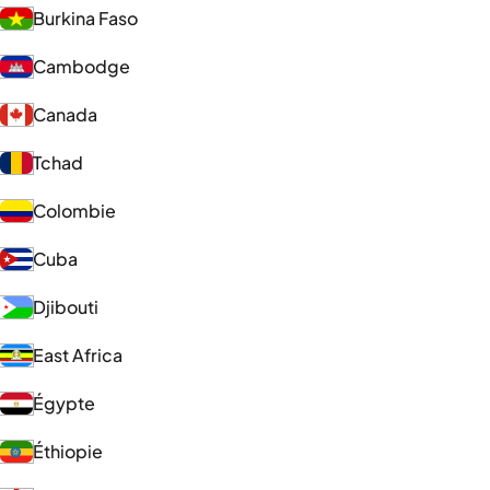
Burkina Faso
Cambodge
Canada
Tchad
Colombie
Cuba
Djibouti
East Africa
Égypte
Éthiopie