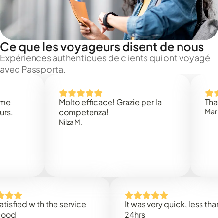
Ce que les voyageurs disent de nous
Expériences authentiques de clients qui ont voyagé
avec Passporta.
Molto efficace! Grazie per la
Thank you
competenza!
Mark N.
Nilza M.
ed with the service
It was very quick, less than
24hrs