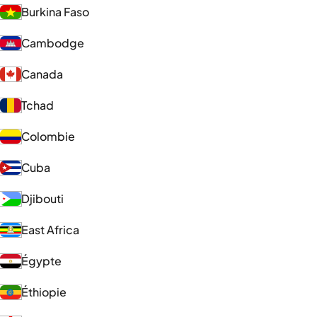
Burkina Faso
Cambodge
Canada
Tchad
Colombie
Cuba
Djibouti
East Africa
Égypte
Éthiopie