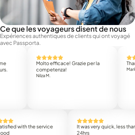
Ce que les voyageurs disent de nous
Expériences authentiques de clients qui ont voyagé
avec Passporta.
Molto efficace! Grazie per la
Thank you
competenza!
Mark N.
Nilza M.
d with the service
It was very quick, less than
24hrs