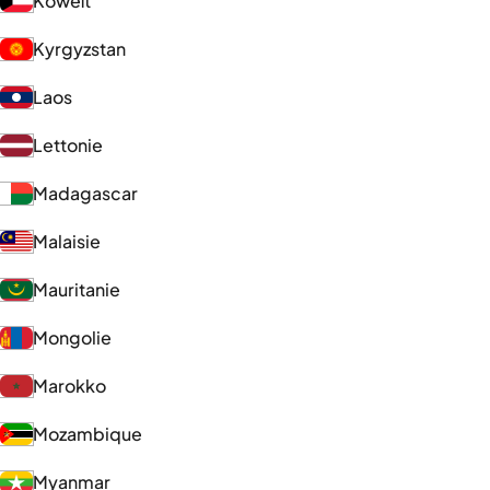
Koweït
Kyrgyzstan
Laos
Lettonie
Madagascar
Malaisie
Mauritanie
Mongolie
Marokko
Mozambique
Myanmar