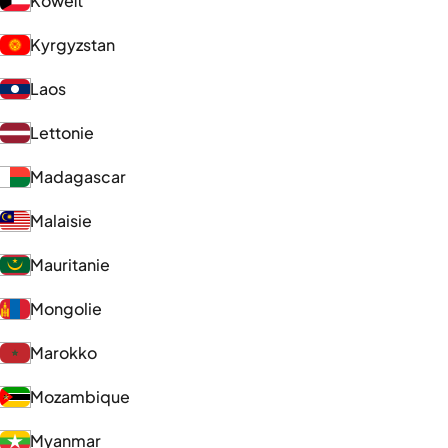
Koweït
Kyrgyzstan
Laos
Lettonie
Madagascar
Malaisie
Mauritanie
Mongolie
Marokko
Mozambique
Myanmar