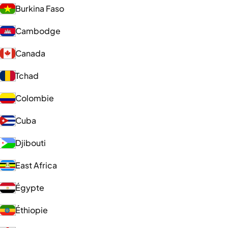
Burkina Faso
Cambodge
Canada
Tchad
Colombie
Cuba
Djibouti
East Africa
Égypte
Éthiopie