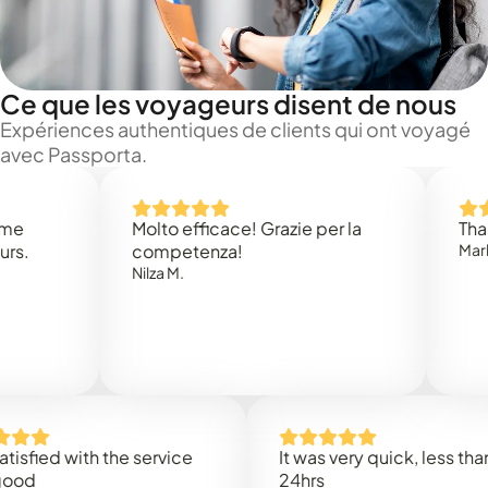
Ce que les voyageurs disent de nous
Expériences authentiques de clients qui ont voyagé
avec Passporta.
Molto efficace! Grazie per la
Thank you
competenza!
Mark N.
Nilza M.
ed with the service
It was very quick, less than
24hrs