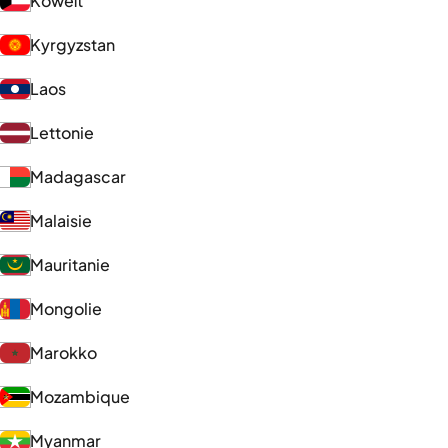
Koweït
Kyrgyzstan
Laos
Lettonie
Madagascar
Malaisie
Mauritanie
Mongolie
Marokko
Mozambique
Myanmar