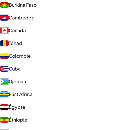
Burkina Faso
Cambodge
Canada
Tchad
Colombie
Cuba
Djibouti
East Africa
Égypte
Éthiopie