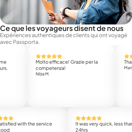
Ce que les voyageurs disent de nous
Expériences authentiques de clients qui ont voyagé
avec Passporta.
Molto efficace! Grazie per la
Thank you
competenza!
Mark N.
Nilza M.
ed with the service
It was very quick, less than
24hrs