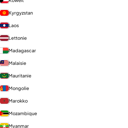
Koweït
Kyrgyzstan
Laos
Lettonie
Madagascar
Malaisie
Mauritanie
Mongolie
Marokko
Mozambique
Myanmar