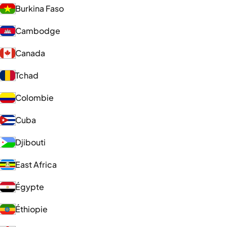
Burkina Faso
Cambodge
Canada
Tchad
Colombie
Cuba
Djibouti
East Africa
Égypte
Éthiopie