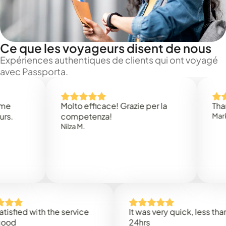
Ce que les voyageurs disent de nous
Expériences authentiques de clients qui ont voyagé
avec Passporta.
Molto efficace! Grazie per la
Thank yo
competenza!
Mark N.
Nilza M.
ied with the service
It was very quick, less than
24hrs