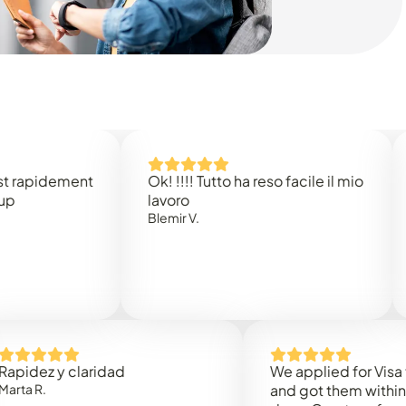
idement
Ok! !!!! Tutto ha reso facile il mio
Easy 
lavoro
Rene 
Blemir V.
 y claridad
We applied for Visa to Oma
and got them within 3 work