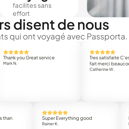
facilites sans
effort
rs disent de nous
ts qui ont voyagé avec Passporta.
 you Great service
Tres satisfaite C’est rap
.
fait merci beaucoup
Catherine W.
Super Everything good
Rapidez
Rainer K.
Marta R.