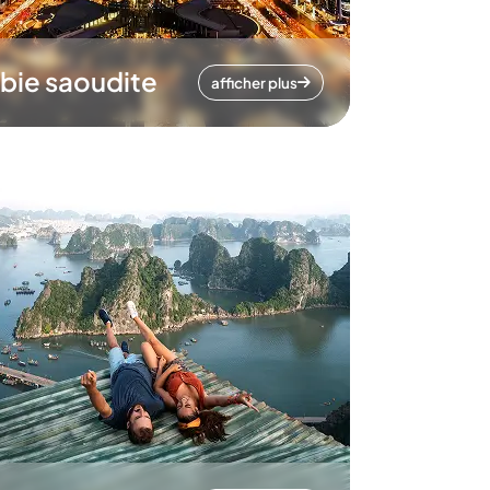
bie saoudite
afficher plus