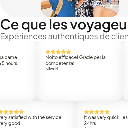
Ce que les voyageu
Expériences authentiques de clien
e
Molto efficace! Grazie per la
Thank
s.
competenza!
Mark N
Nilza M.
isfied with the service
It was very quick, less than
od
24hrs