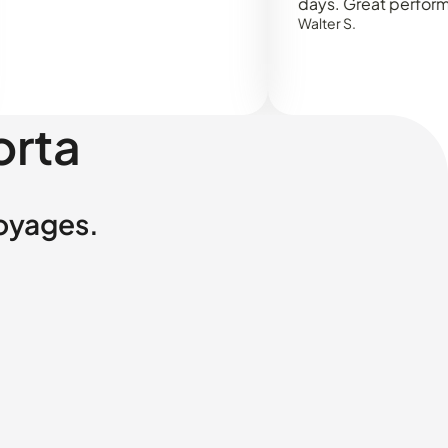
days. Great performance!
Walter S.
orta
voyages.