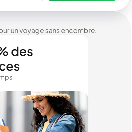
 pour un voyage sans encombre.
% des
ices
temps