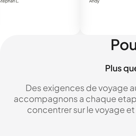
.
Andy
Pou
Plus qu
Des exigences de voyage au
accompagnons a chaque etape,
concentrer sur le voyage et 