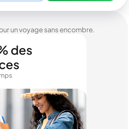
 pour un voyage sans encombre.
% des
ices
temps