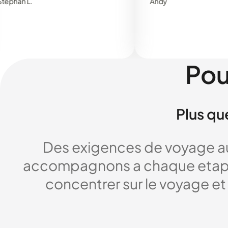
L.
Andy
Pou
Plus qu
Des exigences de voyage au
accompagnons a chaque etape,
concentrer sur le voyage et 