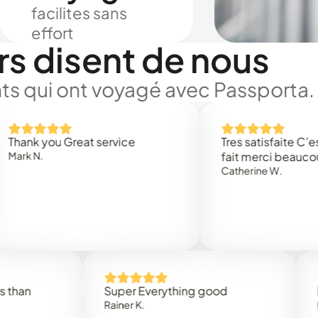
facilites sans
effort
rs disent de nous
ts qui ont voyagé avec Passporta.
 you Great service
Tres satisfaite C’est rap
N.
fait merci beaucoup
Catherine W.
Super Everything good
Rapide
Rainer K.
Marta R.