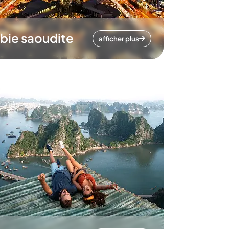
bie saoudite
afficher plus