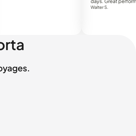
days. Great performance!
Walter S.
orta
voyages.