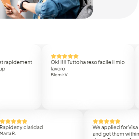
idement
Ok! !!!! Tutto ha reso facile il mio
Easy
lavoro
Rene 
Blemir V.
z y claridad
We applied for Visa to Om
and got them within 3 wor