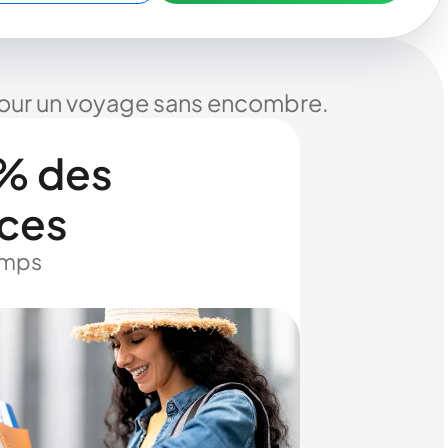
 pour un voyage sans encombre.
% des
ices
temps