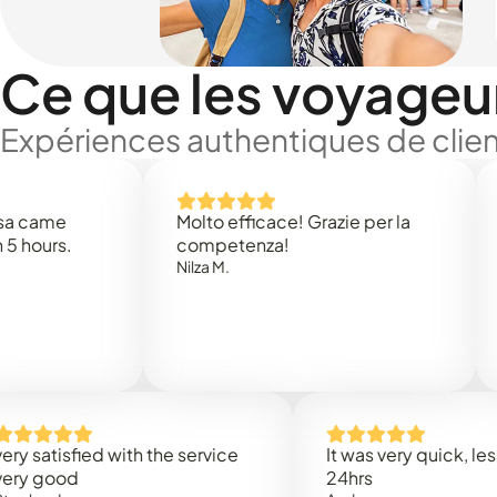
Ce que les voyageu
Expériences authentiques de clien
e
Molto efficace! Grazie per la
Thank 
.
competenza!
Mark N
Nilza M.
sfied with the service
It was very quick, less than
od
24hrs