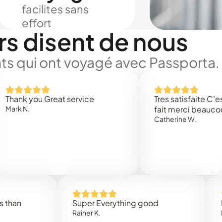
facilites sans
effort
rs disent de nous
ts qui ont voyagé avec Passporta.
you Great service
Tres satisfaite C’est rapi
.
fait merci beaucoup
Catherine W.
Super Everything good
Rapidez
Rainer K.
Marta R.