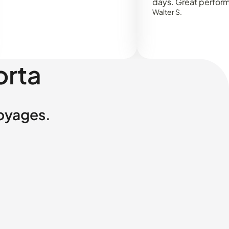
days. Great performance!
Walter S.
orta
voyages.