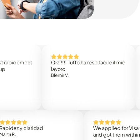
dement
Ok! !!!! Tutto ha reso facile il mio
Easy 
lavoro
Rene B
Blemir V.
 y claridad
We applied for Visa to Oma
and got them within 3 work