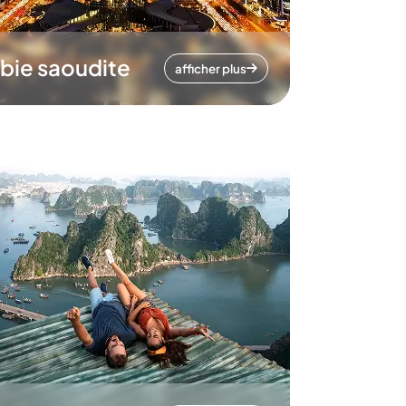
bie saoudite
afficher plus