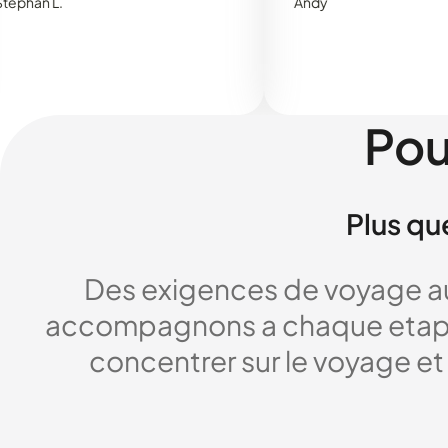
.
Andy
Pou
Plus qu
Des exigences de voyage au
accompagnons a chaque etape,
concentrer sur le voyage et 