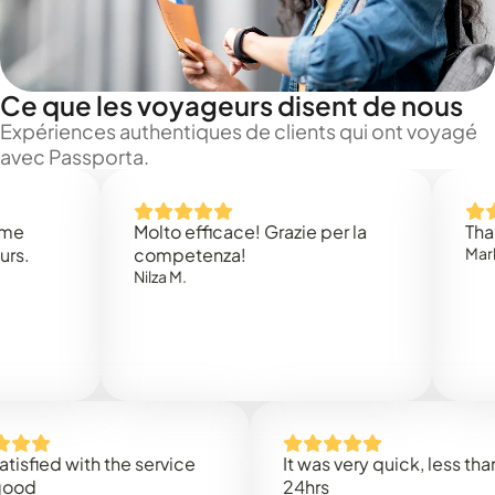
Ce que les voyageurs disent de nous
Expériences authentiques de clients qui ont voyagé
avec Passporta.
Molto efficace! Grazie per la
Thank you
competenza!
Mark N.
Nilza M.
ed with the service
It was very quick, less than
24hrs