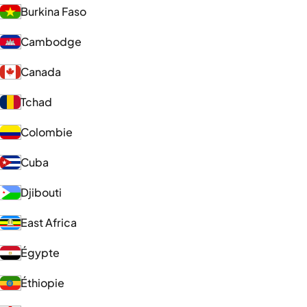
Burkina Faso
Cambodge
Canada
Tchad
Colombie
Cuba
Djibouti
East Africa
Égypte
Éthiopie