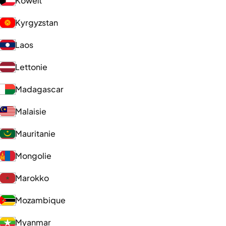
Koweït
Kyrgyzstan
Laos
Lettonie
Madagascar
Malaisie
Mauritanie
Mongolie
Marokko
Mozambique
Myanmar