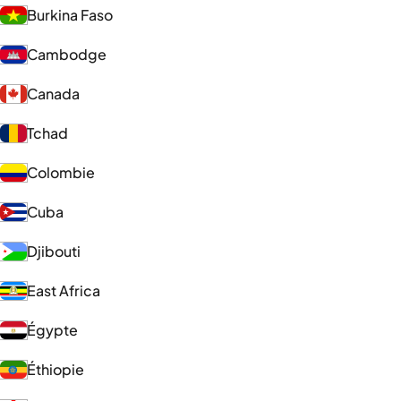
Burkina Faso
Cambodge
Canada
Tchad
Colombie
Cuba
Djibouti
East Africa
Égypte
Éthiopie