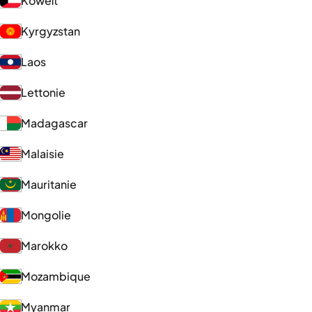
Koweït
Kyrgyzstan
Laos
Lettonie
Madagascar
Malaisie
Mauritanie
Mongolie
Marokko
Mozambique
Myanmar