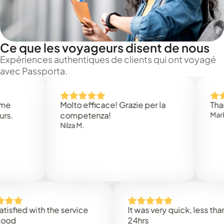
Ce que les voyageurs disent de nous
Expériences authentiques de clients qui ont voyagé
avec Passporta.
Molto efficace! Grazie per la
Thank you 
competenza!
Mark N.
Nilza M.
d with the service
It was very quick, less than
24hrs