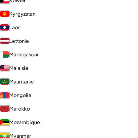
Koweït
Kyrgyzstan
Laos
Lettonie
Madagascar
Malaisie
Mauritanie
Mongolie
Marokko
Mozambique
Myanmar