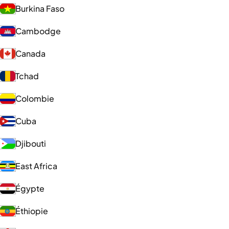
Burkina Faso
Cambodge
Canada
Tchad
Colombie
Cuba
Djibouti
East Africa
Égypte
Éthiopie