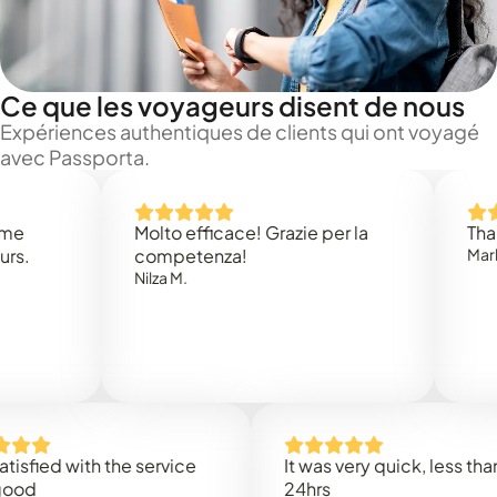
Ce que les voyageurs disent de nous
Expériences authentiques de clients qui ont voyagé
avec Passporta.
Molto efficace! Grazie per la
Thank you
competenza!
Mark N.
Nilza M.
ed with the service
It was very quick, less than
24hrs