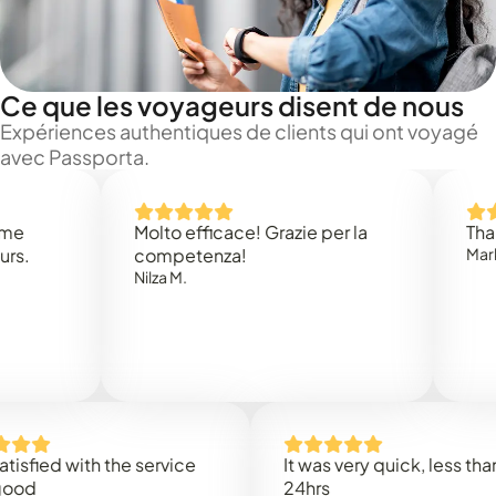
Ce que les voyageurs disent de nous
Expériences authentiques de clients qui ont voyagé
avec Passporta.
Molto efficace! Grazie per la
Thank you
competenza!
Mark N.
Nilza M.
ed with the service
It was very quick, less than
24hrs