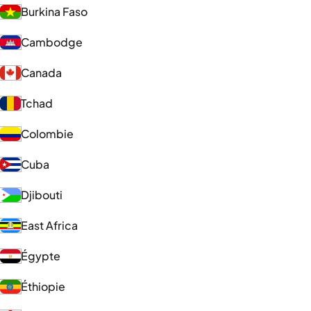
Burkina Faso
Cambodge
Canada
Tchad
Colombie
Cuba
Djibouti
East Africa
Égypte
Éthiopie