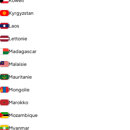
Koweït
Kyrgyzstan
Laos
Lettonie
Madagascar
Malaisie
Mauritanie
Mongolie
Marokko
Mozambique
Myanmar